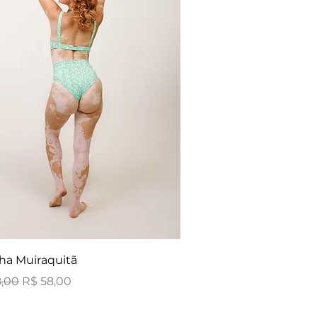
ha Muiraquitã
 normal
Preço promocional
8,00
R$ 58,00