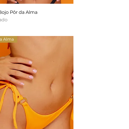
Bojo Pôr da Alma
ado
da Alma