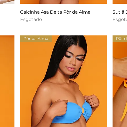
Calcinha Asa Delta Pôr da Alma
Sutiã 
Esgotado
Esgot
Pôr da Alma
Pôr 