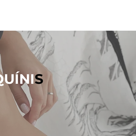
QUÍNI
S