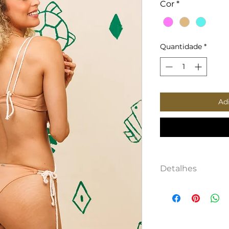
Cor
*
Quantidade
*
Ad
Detalhes
O biquíni trama 
moderno, apres
às tramas de Ar
matérias uitiliza