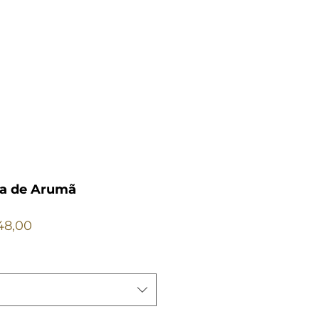
ma de Arumã
ço
Preço
48,00
mal
promocional