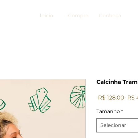
Início
Compre
Conheça
Calcinha Tra
Pre
 R$ 128,00 
R$ 
nor
Tamanho
*
Selecionar