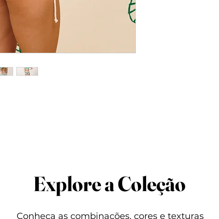
biojoias.
Tecido:
82% polia
Forro:
82% poliam
Encolhimento:
l
3%
Explore a Coleção
Conheça as combinações, cores e texturas