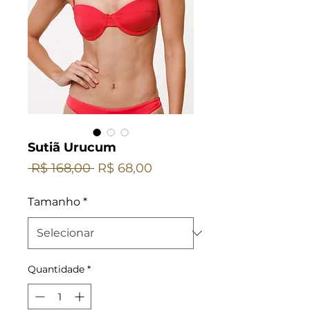
Sutiã Urucum
Preço
Preço
 R$ 168,00 
R$ 68,00
normal
promocional
Tamanho
*
Quantidade
*