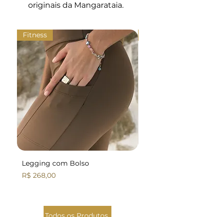
originais da Mangarataia.
elastano
Encolhimento:
largura 3%,
comprimento 3%
Fitness
Fitness
Legging com Bolso
Legging Básica
Preço
Preço
R$ 268,00
R$ 258,00
Todos os Produtos