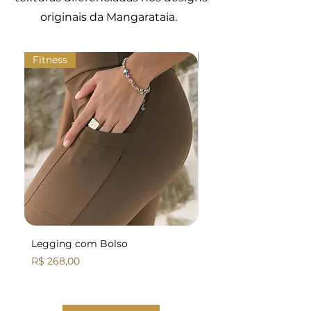
originais da Mangarataia.
Fitness
Fitness
Legging com Bolso
Legging Básica
Preço
Preço
R$ 268,00
R$ 258,00