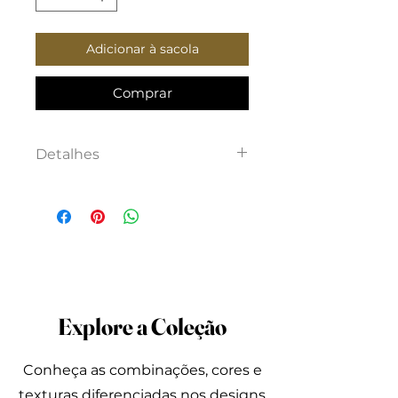
Adicionar à sacola
Comprar
Detalhes
Chemise em viscolinho, com
bolsos, fechamento frontal
em botões, mais comprido
atrás.
Explore a Coleção
Conheça as combinações, cores e
texturas diferenciadas nos designs