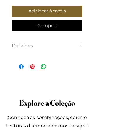
Adicionar à sacola
Comprar
Detalhes
Vestido longo com detalhe
em botões, fenda frontal e
amarração nas costas. Tecido
100% viscose.
Disponível em duas cores,
verde musgo e verde areia.
Explore a Coleção
Conheça as combinações, cores e
texturas diferenciadas nos designs