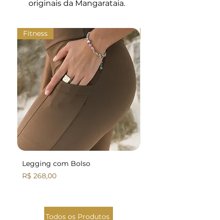
originais da Mangarataia.
Fitness
Fitness
Legging com Bolso
Legging Básica
Preço
Preço
R$ 268,00
R$ 258,00
Todos os Produtos